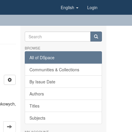
English
Login
BROWSE
All of DSpace
Communities & Collections
By Issue Date
Authors
ukowych,
Titles
Subjects
MY ACCOUNT