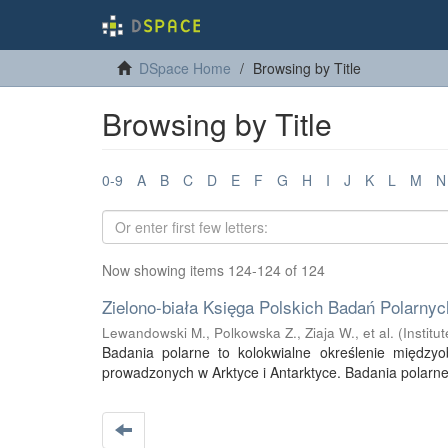
DSpace Home
Browsing by Title
Browsing by Title
0-9
A
B
C
D
E
F
G
H
I
J
K
L
M
N
Now showing items 124-124 of 124
Zielono-biała Księga Polskich Badań Polarny
Lewandowski M., Polkowska Z., Ziaja W., et al.
(
Instit
Badania polarne to kolokwialne określenie między
prowadzonych w Arktyce i Antarktyce. Badania polarne