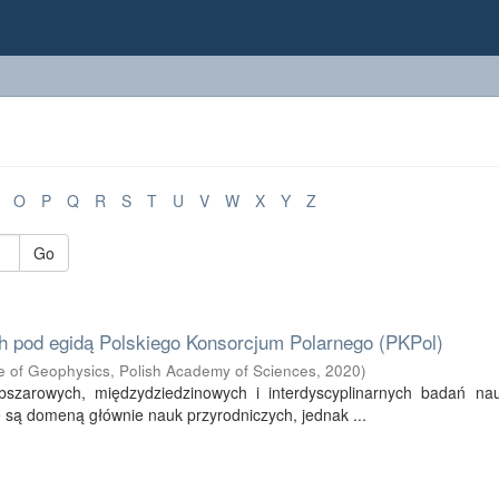
O
P
Q
R
S
T
U
V
W
X
Y
Z
Go
ch pod egidą Polskiego Konsorcjum Polarnego (PKPol)
ute of Geophysics, Polish Academy of Sciences
,
2020
)
obszarowych, międzydziedzinowych i interdyscyplinarnych badań na
 są domeną głównie nauk przyrodniczych, jednak ...