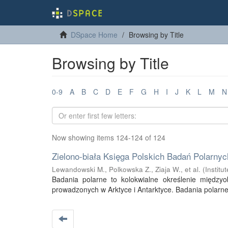
DSpace Home
Browsing by Title
Browsing by Title
0-9
A
B
C
D
E
F
G
H
I
J
K
L
M
N
Now showing items 124-124 of 124
Zielono-biała Księga Polskich Badań Polarny
Lewandowski M., Polkowska Z., Ziaja W., et al.
(
Instit
Badania polarne to kolokwialne określenie między
prowadzonych w Arktyce i Antarktyce. Badania polarne