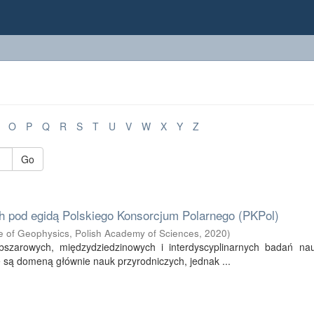
O
P
Q
R
S
T
U
V
W
X
Y
Z
Go
ch pod egidą Polskiego Konsorcjum Polarnego (PKPol)
ute of Geophysics, Polish Academy of Sciences
,
2020
)
obszarowych, międzydziedzinowych i interdyscyplinarnych badań na
 są domeną głównie nauk przyrodniczych, jednak ...