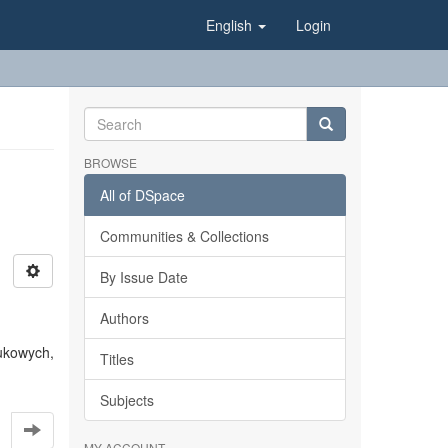
English
Login
BROWSE
All of DSpace
Communities & Collections
By Issue Date
Authors
ukowych,
Titles
Subjects
MY ACCOUNT