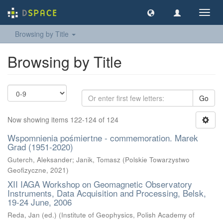
Toggl
navig
Browsing by Title
Browsing by Title
Go
Now showing items 122-124 of 124
Wspomnienia pośmiertne - commemoration. Marek
Grad (1951-2020)
Guterch, Aleksander
;
Janik, Tomasz
(
Polskie Towarzystwo
Geofizyczne
,
2021
)
XII IAGA Workshop on Geomagnetic Observatory
Instruments, Data Acquisition and Processing, Belsk,
19-24 June, 2006
Reda, Jan (ed.)
(
Institute of Geophysics, Polish Academy of