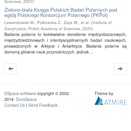
Sciences
,
2007
)
Zielono-biała Księga Polskich Badań Polarnych pod
egidą Polskiego Konsorcjum Polarnego (PKPol)
Lewandowski M., Polkowska Z., Ziaja W., et al.
(
Institute of
Geophysics, Polish Academy of Sciences
,
2020
)
Badania polarne to kolokwialne określenie międzyobszarowych,
międzydziedzinowych i interdyscyplinarnych badań naukowych,
prowadzonych w Arktyce i Antarktyce. Badania polarne są
domeną głównie nauk przyrodniczych, jednak ...
DSpace software
copyright © 2002-
Theme by
2016
DuraSpace
Contact Us
|
Send Feedback