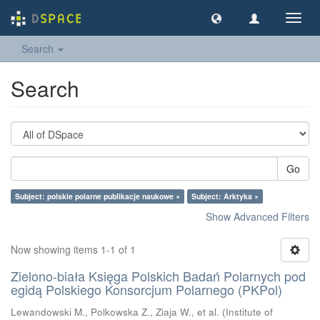
Toggl
navig
Search
Search
Go
Subject: polskie polarne publikacje naukowe ×
Subject: Arktyka ×
Show Advanced Filters
Now showing items 1-1 of 1
Zielono-biała Księga Polskich Badań Polarnych pod
egidą Polskiego Konsorcjum Polarnego (PKPol)
Lewandowski M., Polkowska Z., Ziaja W., et al.
(
Institute of