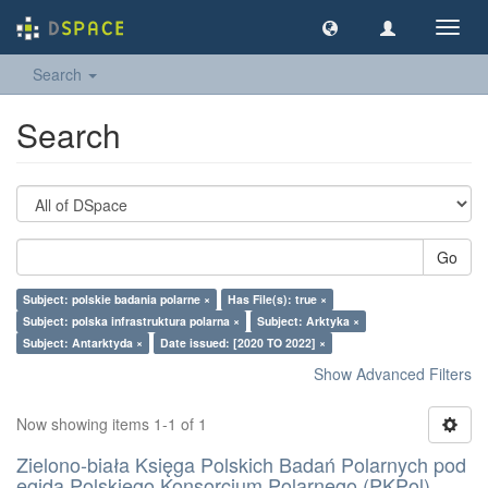
Toggl
navig
Search
Search
Go
Subject: polskie badania polarne ×
Has File(s): true ×
Subject: polska infrastruktura polarna ×
Subject: Arktyka ×
Subject: Antarktyda ×
Date issued: [2020 TO 2022] ×
Show Advanced Filters
Now showing items 1-1 of 1
Zielono-biała Księga Polskich Badań Polarnych pod
egidą Polskiego Konsorcjum Polarnego (PKPol)